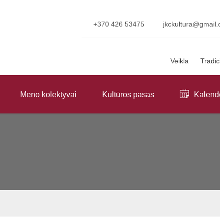
+370 426 53475
jkckultura@gmail
Veikla
Tradic
Meno kolektyvai
Kultūros pasas
Kalend