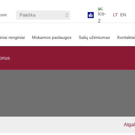
.com
LT
EN
iniai renginiai
Mokamos paslaugos
Salių užimtumas
Kontaktai
orius
Atgal